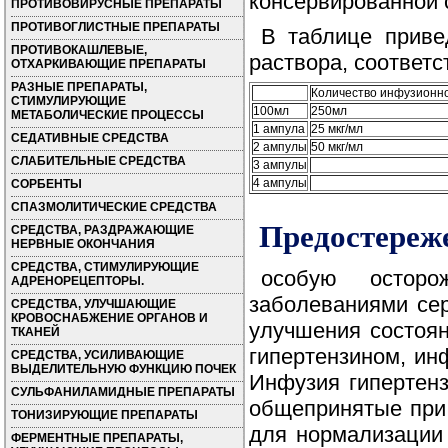
консервированной с
ПРОТИВОВИРУСНЫЕ ПРЕПАРАТЫ
ПРОТИВОГЛИСТНЫЕ ПРЕПАРАТЫ
В таблице приве
ПРОТИВОКАШЛЕВЫЕ,
раствора, соответ
ОТХАРКИВАЮЩИЕ ПРЕПАРАТЫ
РАЗНЫЕ ПРЕПАРАТЫ,
Количество инфузионн
СТИМУЛИРУЮЩИЕ
100мл
250мл
МЕТАБОЛИЧЕСКИЕ ПРОЦЕССЫ
1 ампула
25 мкг/мл
СЕДАТИВНЫЕ СРЕДСТВА
2 ампулы
50 мкг/мл
СЛАБИТЕЛЬНЫЕ СРЕДСТВА
3 ампулы
4 ампулы
СОРБЕНТЫ
СПАЗМОЛИТИЧЕСКИЕ СРЕДСТВА
Предостереж
СРЕДСТВА, РАЗДРАЖАЮЩИЕ
НЕРВНЫЕ ОКОНЧАНИЯ
СРЕДСТВА, СТИМУЛИРУЮЩИЕ
особую остор
АДРЕНОРЕЦЕПТОРЫ.
заболеваниями се
СРЕДСТВА, УЛУЧШАЮЩИЕ
КРОВОСНАБЖЕНИЕ ОРГАНОВ И
улучшения состоян
ТКАНЕЙ
гипертензином, ин
СРЕДСТВА, УСИЛИВАЮЩИЕ
ВЫДЕЛИТЕЛЬНУЮ ФУНКЦИЮ ПОЧЕК
Инфузия гипертен
СУЛЬФАНИЛАМИДНЫЕ ПРЕПАРАТЫ
общепринятые при 
ТОНИЗИРУЮЩИЕ ПРЕПАРАТЫ
для нормализации 
ФЕРМЕНТНЫЕ ПРЕПАРАТЫ,