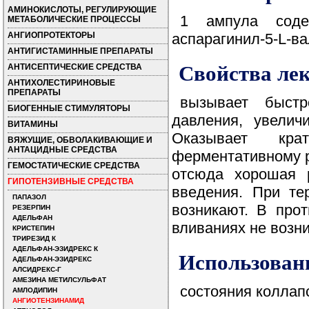
АМИНОКИСЛОТЫ, РЕГУЛИРУЮЩИЕ
1 ампула содер
МЕТАБОЛИЧЕСКИЕ ПРОЦЕССЫ
АНГИОПРОТЕКТОРЫ
аспарагинил-5-L-ва
АНТИГИСТАМИННЫЕ ПРЕПАРАТЫ
Свойства л
АНТИСЕПТИЧЕСКИЕ СРЕДСТВА
АНТИХОЛЕСТИРИНОВЫЕ
ПРЕПАРАТЫ
вызывает быстр
БИОГЕННЫЕ СТИМУЛЯТОРЫ
давления, увелич
ВИТАМИНЫ
Оказывает крат
ВЯЖУЩИЕ, ОБВОЛАКИВАЮЩИЕ И
АНТАЦИДНЫЕ СРЕДСТВА
ферментативному 
ГЕМОСТАТИЧЕСКИЕ СРЕДСТВА
отсюда хорошая 
ГИПОТЕНЗИВНЫЕ СРЕДСТВА
введения. При те
ПАПАЗОЛ
возникают. В про
РЕЗЕРПИН
АДЕЛЬФАН
вливаниях не возни
КРИСТЕПИН
ТРИРЕЗИД К
АДЕЛЬФАН-ЭЗИДРЕКС К
Использовани
АДЕЛЬФАН-ЭЗИДРЕКС
АЛСИДРЕКС-Г
АМЕЗИНА МЕТИЛСУЛЬФАТ
состояния коллап
АМЛОДИПИН
АНГИОТЕНЗИНАМИД