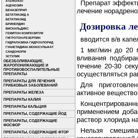
АТЕНОЛОЛ
Препарат эффекти
АЦЕНОЗИН
лечение норадрено
БЕНАЗЕПРИЛ
БЕТАТИАЗИД А
БЕТАТИАЗИД
Дозировка ле
БРИНЕРДИН
ВИСКАЛЬДИКС
ГЕМИТОН КОМПОЗИТУМ
вводится в/в капе
ГИГРОТОН-РЕЗЕРПИН
ГИДРАЛАЗИНА ГИДРОХЛОРИД
ГУАНЕТИДИНА МОНОСУЛЬФАТ
1 мкг/мин до 20 
САНДОНОРМ
вливания подбира
ЭСТУЛИК
ОБЕЗБОЛИВАЮЩИЕ,
течение 20-30 сек
ЖАРОПОНИЖАЮЩИЕ И
ПРОТИВОВОСПАЛИТЕЛЬНЫЕ
осуществляться ра
ПРЕПАРАТЫ
ПРЕПАРАТЫ ДЛЯ ЛЕЧЕНИЯ
Для приготовле
ГРИБКОВЫХ ЗАБОЛЕВАНИЙ
активное вещество
ПРЕПАРАТЫ ЖЕЛЕЗА
ПРЕПАРАТЫ КАЛИЯ
Концентрированн
ПРЕПАРАТЫ КАЛЬЦИЯ
применением доба
ПРЕПАРАТЫ, СОДЕРЖАЩИЕ ЙОД
раствор хлорида на
ПРЕПАРАТЫ, СОДЕРЖАЩИЕ
ФОСФОР
Нельзя смешива
ПРЕПАРАТЫ, СОДЕРЖАЩИЕ ФТОР