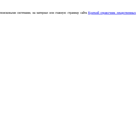
 поисковыми системами, на материал или главную страницу сайта
Краткий справочник лекарственных